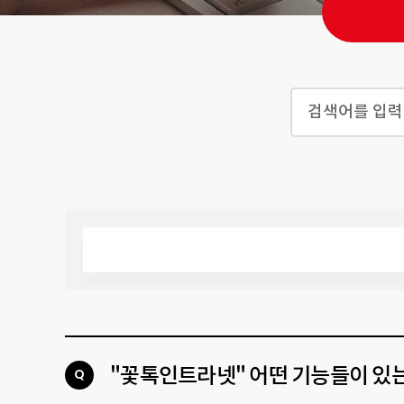
"꽃톡인트라넷" 어떤 기능들이 있
Q