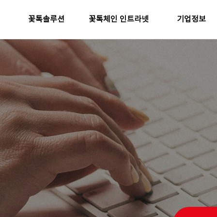
꽃톡솔루션
꽃톡체인 인트라넷
기업정보