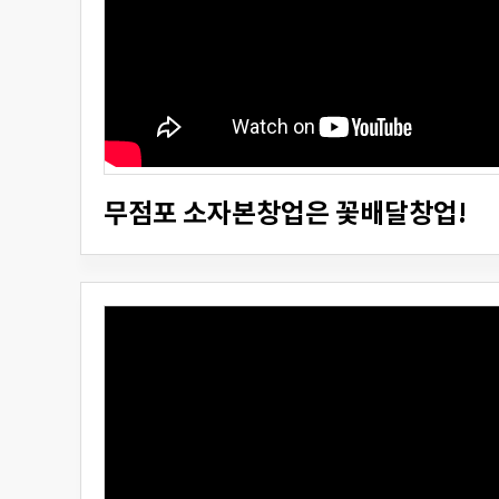
무점포 소자본창업은 꽃배달창업!