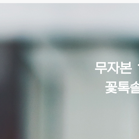
무자본 
꽃톡