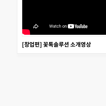
[창업편] 꽃톡솔루션 소개영상