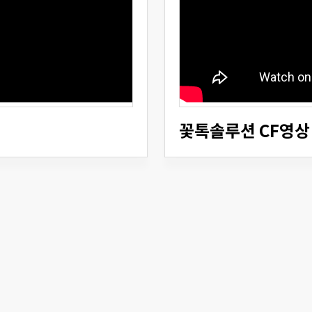
꽃톡솔루션 CF영상