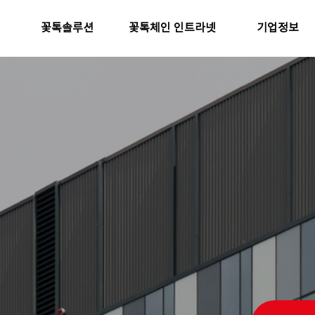
꽃톡솔루션
꽃톡체인 인트라넷
기업정보