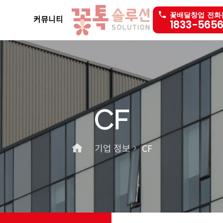
꽃배달창업 전화
커뮤니티
1833-565
CF
기업 정보
CF