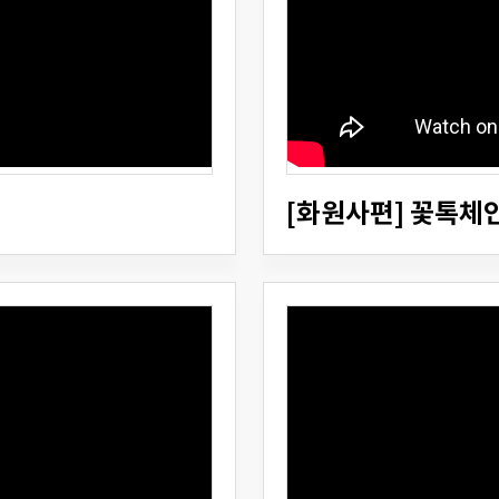
[화원사편] 꽃톡체