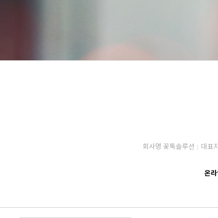
회사명 꽃톡솔루션
대표자
온라