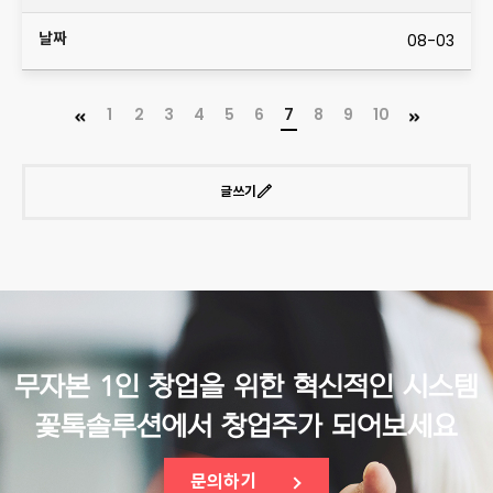
08-03
1
2
3
4
5
6
7
8
9
10
글쓰기
무자본 1인 창업을 위한 혁신적인 시스템
꽃톡솔루션에서 창업주가 되어보세요
문의하기