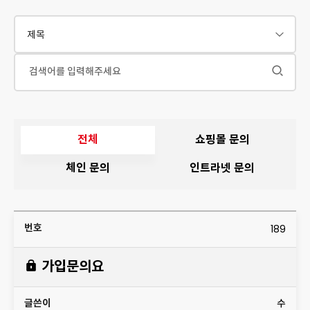
전체
쇼핑몰 문의
체인 문의
인트라넷 문의
189
글
번
제
조
날
쓴
호
목
회
짜
이
가입문의요
수