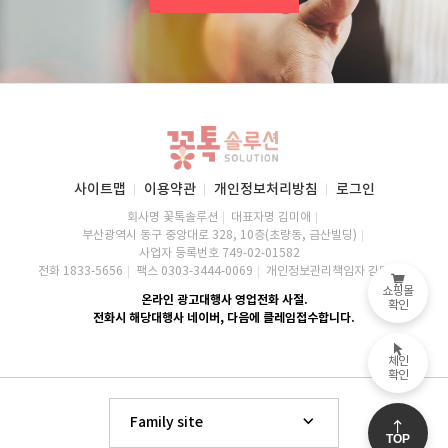
사이트맵
이용약관
개인정보처리방침
로그인
회사명 꽃톡솔루션
대표자명 김미애
부산광역시 동구 중앙대로 328, 10층(초량동, 금산빌딩)
사업자 등록번호 749-02-01582
전화 1833-5656
팩스 0303-3444-0069
개인정보관리책임자 김미애
쇼핑몰
온라인 광고대행사 영업전화 사절.
확인
전화시 해당대행사 네이버, 다음에 클레임접수합니다.
체인
확인
Family site
TOP