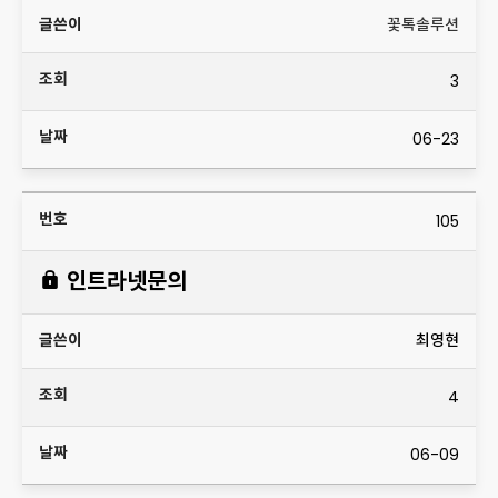
꽃톡솔루션
3
06-23
105
인트라넷문의
최영현
4
06-09