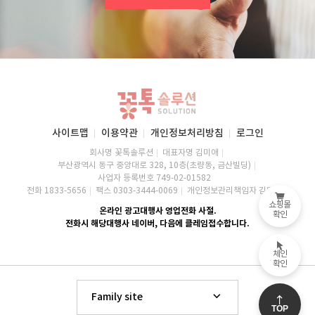
사이트맵
이용약관
개인정보처리방침
로그인
회사명 꽃톡솔루션
대표자명 김미애
부산광역시 동구 중앙대로 328, 10층(초량동, 금산빌딩)
사업자 등록번호 749-02-01582
전화 1833-5656
팩스 0303-3444-0069
개인정보관리책임자 김미애
쇼핑몰
온라인 광고대행사 영업전화 사절.
확인
전화시 해당대행사 네이버, 다음에 클레임접수합니다.
체인
확인
Family site
TOP