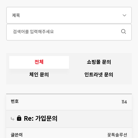
전체
쇼핑몰 문의
체인 문의
인트라넷 문의
114
글
번
제
조
날
쓴
호
목
회
짜
이
Re: 가입문의
꽃톡솔루션