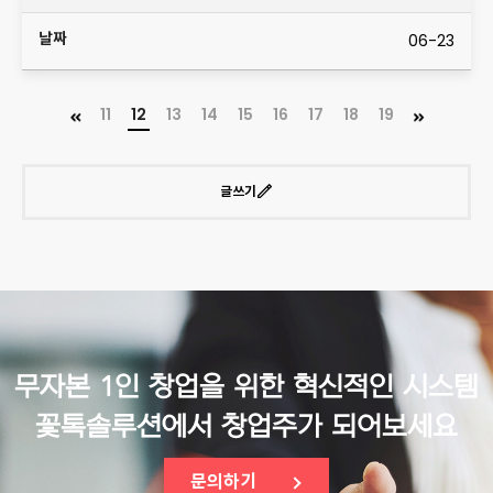
06-23
11
12
13
14
15
16
17
18
19
글쓰기
무자본 1인 창업을 위한 혁신적인 시스템
꽃톡솔루션에서 창업주가 되어보세요
문의하기