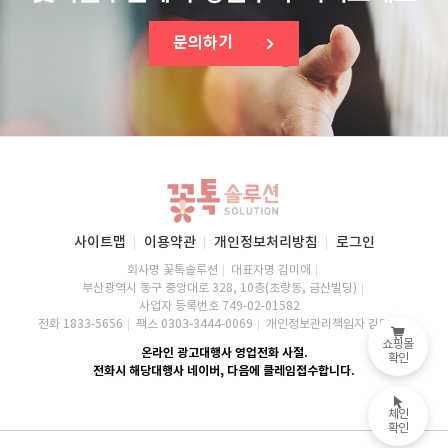
문의하기
사이트맵
이용약관
개인정보처리방침
로그인
회사명 꽃톡솔루션
대표자명 김미애
부산광역시 동구 중앙대로 328, 10층(초량동, 금산빌딩)
사업자 등록번호 749-02-01582
전화 1833-5656
팩스 0303-3444-0069
개인정보관리책임자 김미애
쇼핑몰
온라인 광고대행사 영업전화 사절.
확인
전화시 해당대행사 네이버, 다음에 클레임접수합니다.
체인
확인