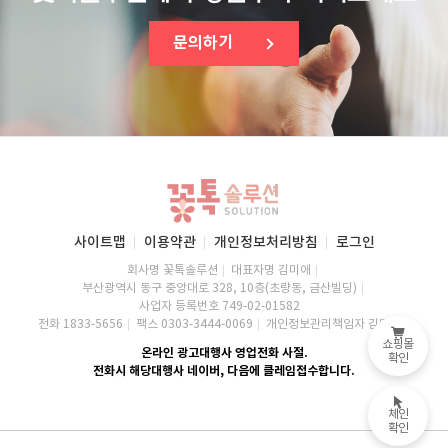
문의하기
사이트맵
이용약관
개인정보처리방침
로그인
회사명 꽃톡솔루션
대표자명 김미애
부산광역시 동구 중앙대로 328, 10층(초량동, 금산빌딩)
사업자 등록번호 749-02-01582
전화 1833-5656
팩스 0303-3444-0069
개인정보관리책임자 김미애
쇼핑몰
온라인 광고대행사 영업전화 사절.
확인
전화시 해당대행사 네이버, 다음에 클레임접수합니다.
체인
확인