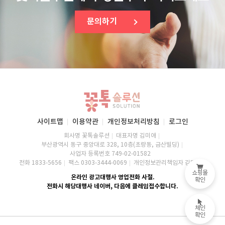
문의하기
사이트맵
이용약관
개인정보처리방침
로그인
회사명 꽃톡솔루션
대표자명 김미애
부산광역시 동구 중앙대로 328, 10층(초량동, 금산빌딩)
사업자 등록번호 749-02-01582
전화 1833-5656
팩스 0303-3444-0069
개인정보관리책임자 김미애
쇼핑몰
온라인 광고대행사 영업전화 사절.
확인
전화시 해당대행사 네이버, 다음에 클레임접수합니다.
체인
확인