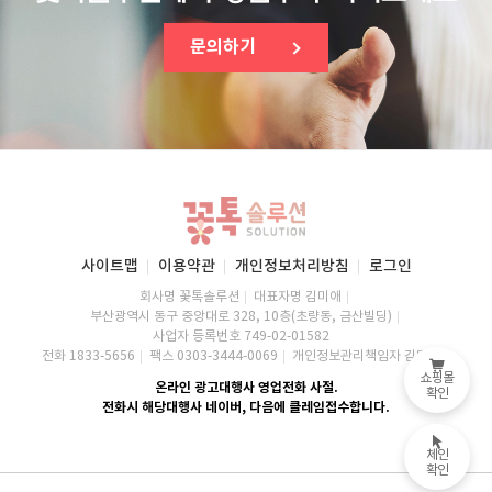
문의하기
사이트맵
이용약관
개인정보처리방침
로그인
회사명 꽃톡솔루션
대표자명 김미애
부산광역시 동구 중앙대로 328, 10층(초량동, 금산빌딩)
사업자 등록번호 749-02-01582
전화 1833-5656
팩스 0303-3444-0069
개인정보관리책임자 김미애
쇼핑몰
온라인 광고대행사 영업전화 사절.
확인
전화시 해당대행사 네이버, 다음에 클레임접수합니다.
체인
확인